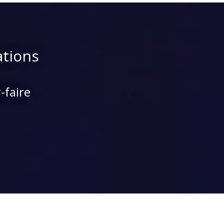
ations
-faire