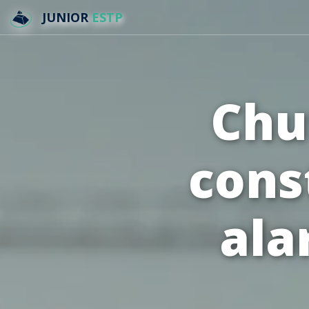
JUNIOR
ESTP
Chu
cons
ala