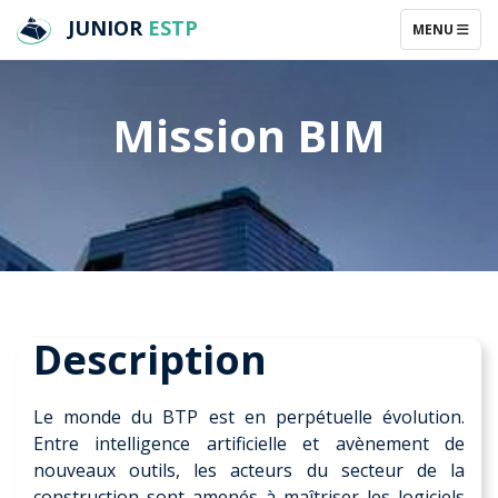
JUNIOR
ESTP
TOGGLE NAV
MENU
Mission BIM
Description
Le monde du BTP est en perpétuelle évolution.
Entre intelligence artificielle et avènement de
nouveaux outils, les acteurs du secteur de la
construction sont amenés à maîtriser les logiciels